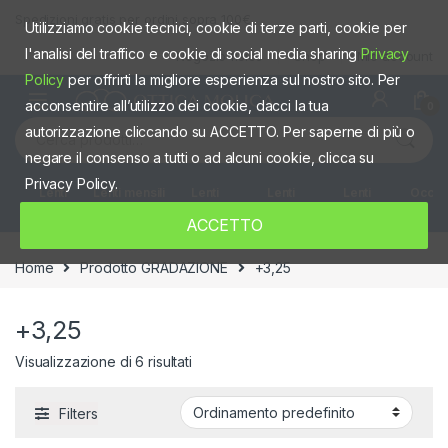
Skip to navigation
Skip to content
Spedizioni gratis per ordini sopra 100€
Utilizziamo cookie tecnici, cookie di terze parti, cookie per
l'analisi del traffico e cookie di social media sharing
Privacy
Negozio fisico
Shop
Mio account
Policy
per offrirti la migliore esperienza sul nostro sito. Per
acconsentire all’utilizzo dei cookie, dacci la tua
0
Cerca:
autorizzazione cliccando su ACCETTO. Per saperne di più o
negare il consenso a tutti o ad alcuni cookie, clicca su
Privacy Policy.
Lenti
Lenti mensili
Lenti
Lenti
Lenti
Occhia
giornaliere
quindicinali
Settimanali
colorate
ACCETTO
Home
Prodotto GRADAZIONE
+3,25
+3,25
Visualizzazione di 6 risultati
Filters