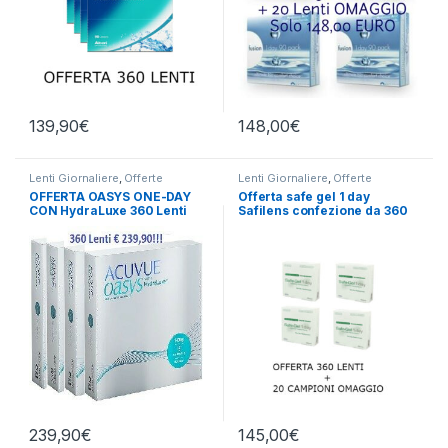
139,90
€
148,00
€
Lenti Giornaliere
,
Offerte
Lenti Giornaliere
,
Offerte
OFFERTA OASYS ONE-DAY
Offerta safe gel 1 day
CON HydraLuxe 360 Lenti
Safilens confezione da 360
LAC
239,90
€
145,00
€