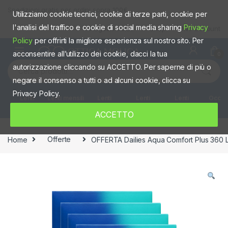
Skip to navigation
Skip to content
Spedizioni gratis per ordini sopra 100€
Utilizziamo cookie tecnici, cookie di terze parti, cookie per
l'analisi del traffico e cookie di social media sharing
Privacy
Negozio fisico
Shop
Mio account
Policy
per offrirti la migliore esperienza sul nostro sito. Per
acconsentire all’utilizzo dei cookie, dacci la tua
0
Cerca:
autorizzazione cliccando su ACCETTO. Per saperne di più o
negare il consenso a tutti o ad alcuni cookie, clicca su
Privacy Policy.
Lenti
Lenti mensili
Lenti
Lenti
Lenti
Occhia
giornaliere
quindicinali
Settimanali
colorate
ACCETTO
Home
Offerte
OFFERTA Dailies Aqua Comfort Plus 360 