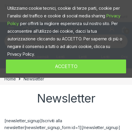
Skip to navigation
Skip to content
Spedizioni gratis per ordini sopra 100€
Utilizziamo cookie tecnici, cookie di terze parti, cookie per
l'analisi del traffico e cookie di social media sharing
Privacy
Negozio fisico
Shop
Mio account
Policy
per offrirti la migliore esperienza sul nostro sito. Per
acconsentire all’utilizzo dei cookie, dacci la tua
0
Cerca:
autorizzazione cliccando su ACCETTO. Per saperne di più o
negare il consenso a tutti o ad alcuni cookie, clicca su
Privacy Policy.
Lenti
Lenti mensili
Lenti
Lenti
Lenti
Occhia
giornaliere
quindicinali
Settimanali
colorate
ACCETTO
Home
Newsletter
Newsletter
[newsletter_signup]Iscriviti alla
newsletter[newsletter_signup_form id=1][/newsletter_signup]