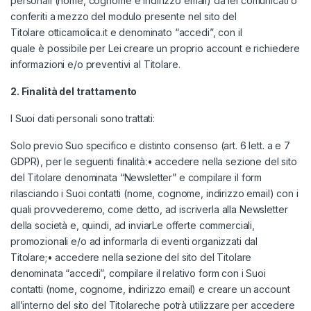
personali (nome, cognome e indirizzo email) da lei comunicati o
conferiti a mezzo del modulo presente nel sito del
Titolare
otticamolica.it
e denominato “accedi”, con il
quale è possibile per Lei creare un proprio account e richiedere
informazioni e/o preventivi al Titolare.
2. Finalit
à
del trattamento
I Suoi dati personali sono trattati:
Solo previo Suo specifico e distinto consenso (art. 6 lett. a e 7
GDPR), per le seguenti finalità:• accedere nella sezione del sito
del Titolare denominata “Newsletter” e compilare il form
rilasciando i Suoi contatti (nome, cognome, indirizzo email) con i
quali provvederemo, come detto, ad iscriverla alla Newsletter
della società e, quindi, ad inviarLe offerte commerciali,
promozionali e/o ad informarla di eventi organizzati dal
Titolare;• accedere nella sezione del sito del Titolare
denominata “accedi”, compilare il relativo form con i Suoi
contatti (nome, cognome, indirizzo email) e creare un account
all’interno del sito del Titolareche potrà utilizzare per accedere