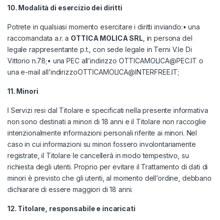
10. Modalit
à
di esercizio dei diritti
Potrete in qualsiasi momento esercitare i diritti inviando:• ​una
raccomandata a.r. a
OTTICA MOLICA SRL
, in persona del
legale rappresentante p.t., con sede legale in Terni V.le Di
Vittorio n.78;• ​una PEC all’indirizzo OTTICAMOLICA@PEC.IT o
una e-mail all’indirizzoOTTICAMOLICA@INTERFREE.IT;
11. Minori
I Servizi resi dal Titolare e specificati nella presente informativa
non sono destinati a minori di 18 anni e il Titolare non raccoglie
intenzionalmente informazioni personali riferite ai minori. Nel
caso in cui informazioni su minori fossero involontariamente
registrate, il Titolare le cancellerà in modo tempestivo, su
richiesta degli utenti. Proprio per evitare il Trattamento di dati di
minori è previsto che gli utenti, al momento dell’ordine, debbano
dichiarare di essere maggiori di 18 anni.
12. Titolare, responsabile e incaricati