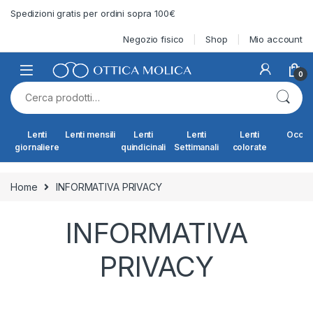
Skip to navigation
Skip to content
Spedizioni gratis per ordini sopra 100€
Negozio fisico
Shop
Mio account
0
Cerca:
Lenti
Lenti mensili
Lenti
Lenti
Lenti
Occhia
giornaliere
quindicinali
Settimanali
colorate
Home
INFORMATIVA PRIVACY
INFORMATIVA
PRIVACY