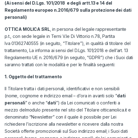
(
Ai sensi del D.Lgs. 101/2018 e degli artt.13 e 14 del
Regolamento europeo n.2016/679 sulla protezione dei dati
personali
)
OTTICA MOLICA SRL
, in persona del legale rappresentante
p.t., con sede legale in Terni V.le Di Vittorio n.78, Partita
Iva 01362740555 (in seguito, “Titolare”), in qualità di titolare del
trattamento, La informa ai sensi del D.Lgs. 101/2018 e dell’art. 13
Regolamento UE n. 2016/679 (in seguito, “GDPR”) che i Suoi dati
saranno trattati con le modalità e per le finalità seguenti:
1. Oggetto del trattamento
Il Titolare tratta i dati personali, identificativi e non sensibili
(nome, cognome e indirizzo email – d’ora in avanti solo “
dati
personali
” o anche “
dati
”) da Lei comunicati o conferiti a
mezzo delmodulo presente nel sito del Titolare
otticamolica.it
e
denominato “Newsletter” con il quale è possibile per Lei
richiedere l’iscrizione alla newsletter e ricevere dalla nostra
Società offerte promozionali sul Suo indirizzo email; i Suoi dati