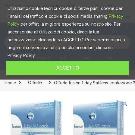
Skip to navigation
Skip to content
Spedizioni gratis per ordini sopra 100€
Utilizziamo cookie tecnici, cookie di terze parti, cookie per
l'analisi del traffico e cookie di social media sharing
Privacy
Negozio fisico
Shop
Mio account
Policy
per offrirti la migliore esperienza sul nostro sito. Per
acconsentire all’utilizzo dei cookie, dacci la tua
0
Cerca:
autorizzazione cliccando su ACCETTO. Per saperne di più o
negare il consenso a tutti o ad alcuni cookie, clicca su
Privacy Policy.
Lenti
Lenti mensili
Lenti
Lenti
Lenti
Occhia
giornaliere
quindicinali
Settimanali
colorate
ACCETTO
Home
Offerte
Offerta fusion 1 day Safilens confezione