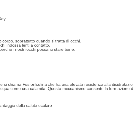
 Day
 corpo, soprattutto quando si tratta di occhi.
chi indossa lenti a contatto.
 perché i nostri occhi possano stare bene.
i chiama Fosforilcolina che ha una elevata resistenza alla disidratazio
re l’acqua come una calamita. Questo meccanismo consente la formazione d
antaggio della salute oculare