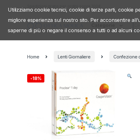
Skip to navigation
Skip to content
Spedizioni gratis per ordini sopra 100€
Utilizziamo cookie tecnici, cookie di terze parti, cookie pe
migliore esperienza sul nostro sito. Per acconsentire all
Sea
Categorie
saperne di più o negare il consenso a tutti o ad alcuni co
Home
Lenti Giornaliere
Confezione 
-
18%