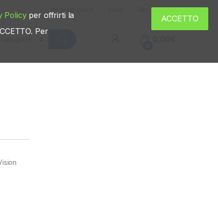
Negozio fisico
Shop
Mio account
y Policy
per offrirti la
ACCETTO
u ACCETTO. Per
0,00
€
0
Vision