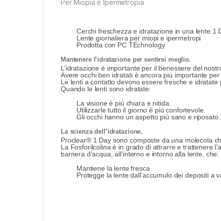
Per Miopia e Ipermetropia
Cerchi freschezza e idratazione in una lente 1
Lente giornaliera per miopi e ipermetropi
Prodotta con PC TEchnology
Mantenere l’idratazione per sentirsi meglio.
L’idratazione è importante per il benessere del nostro
Avere occhi ben idratati è ancora più importante per 
Le lenti a contatto devono essere fresche e idratate
Quando le lenti sono idratate:
La visione è più chiara e nitida.
Utilizzarle tutto il giorno è più confortevole.
Gli occhi hanno un aspetto più sano e riposato.
La scienza dell’idratazione.
Proclear® 1 Day sono composte da una molecola che s
La Fosforilcolina è in grado di attrarre e trattene
barriera d’acqua, all’interno e intorno alla lente, che:
Mantiene la lente fresca
Protegge la lente dall’accumulo dei depositi a v