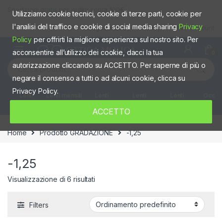
Skip to navigation
Skip to content
Spedizioni gratis per ordini sopra 100€
Utilizziamo cookie tecnici, cookie di terze parti, cookie per
l'analisi del traffico e cookie di social media sharing
Privacy
Negozio fisico
Shop
Mio account
Policy
per offrirti la migliore esperienza sul nostro sito. Per
acconsentire all’utilizzo dei cookie, dacci la tua
0
Cerca:
autorizzazione cliccando su ACCETTO. Per saperne di più o
negare il consenso a tutti o ad alcuni cookie, clicca su
Privacy Policy.
Lenti
Lenti mensili
Lenti
Lenti
Lenti
Occhia
giornaliere
quindicinali
Settimanali
colorate
ACCETTO
Home
Prodotto GRADAZIONE
-1,25
-1,25
Visualizzazione di 6 risultati
Filters