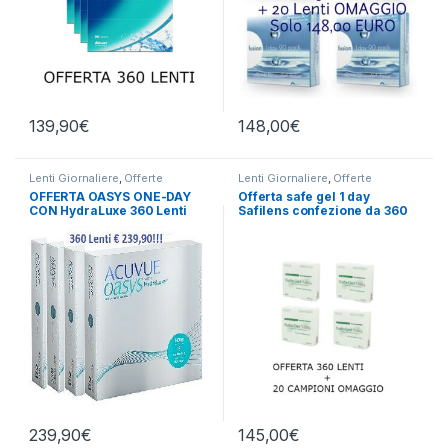
139,90
€
148,00
€
Lenti Giornaliere
,
Offerte
Lenti Giornaliere
,
Offerte
OFFERTA OASYS ONE-DAY
Offerta safe gel 1 day
CON HydraLuxe 360 Lenti
Safilens confezione da 360
LAC
239,90
€
145,00
€