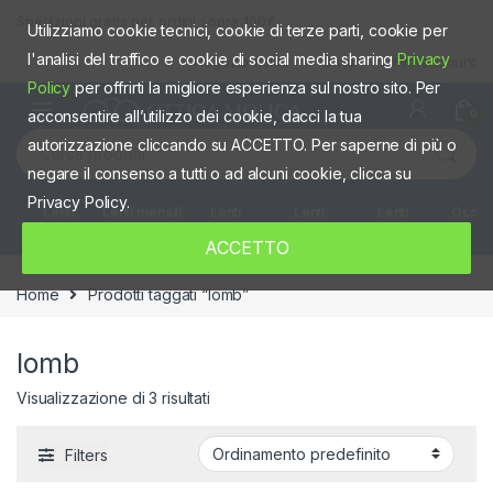
Skip to navigation
Skip to content
Spedizioni gratis per ordini sopra 100€
Utilizziamo cookie tecnici, cookie di terze parti, cookie per
l'analisi del traffico e cookie di social media sharing
Privacy
Negozio fisico
Shop
Mio account
Policy
per offrirti la migliore esperienza sul nostro sito. Per
acconsentire all’utilizzo dei cookie, dacci la tua
0
Cerca:
autorizzazione cliccando su ACCETTO. Per saperne di più o
negare il consenso a tutti o ad alcuni cookie, clicca su
Privacy Policy.
Lenti
Lenti mensili
Lenti
Lenti
Lenti
Occhia
giornaliere
quindicinali
Settimanali
colorate
ACCETTO
Home
Prodotti taggati “lomb”
lomb
Visualizzazione di 3 risultati
Filters