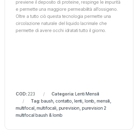
previene il deposito di proteine, respinge le impurità
e permette una maggiore permeabilità all’ossigeno.
Oltre a tutto ciò questa tecnologia permette una
circolazione naturale del liquido lacrimale che
permette di avere occhi idratati tutto il giorno.
COD:
223
Categoria:
Lenti Mensili
Tag:
baush
,
contatto
,
lenti
,
lomb
,
mensili
,
multifocal
,
multifocali
,
purevision
,
purevision 2
multifocal baush & lomb