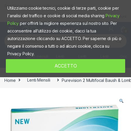
Skip to navigation
Skip to content
Spedizioni gratis per ordini sopra 100€
Utilizziamo cookie tecnici, cookie di terze parti, cookie per
l'analisi del traffico e cookie di social media sharing
Privacy
Negozio fisico
Shop
Mio account
Policy
per offrirti la migliore esperienza sul nostro sito. Per
acconsentire all’utilizzo dei cookie, dacci la tua
0
Cerca:
autorizzazione cliccando su ACCETTO. Per saperne di più o
negare il consenso a tutti o ad alcuni cookie, clicca su
Privacy Policy.
Lenti
Lenti mensili
Lenti
Lenti
Lenti
Occhia
giornaliere
quindicinali
Settimanali
colorate
ACCETTO
Home
Lenti Mensili
Purevision 2 Multifocal Baush & Lom