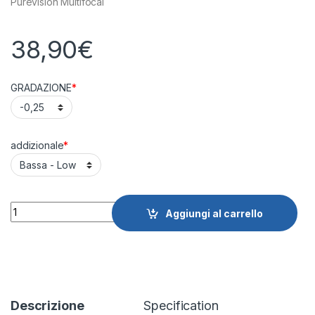
Purevision Multifocal
38,90
€
GRADAZIONE
*
addizionale
*
Quantity
Aggiungi al carrello
Descrizione
Specification