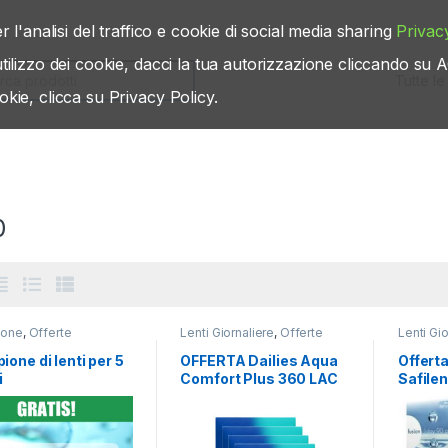
r l'analisi del traffico e cookie di social media sharing
Privac
’utilizzo dei cookie, dacci la tua autorizzazione cliccando s
rch for:
okie, clicca su Privacy Policy.
0
ione
,
Offerte
Lenti Giornaliere
,
Offerte
Lenti Gio
one di lenti per 5
OFFERTA Dailies Aqua
Offerta
i
Comfort Plus 360 LAC
Safile
+ 20 in omaggio
360 L