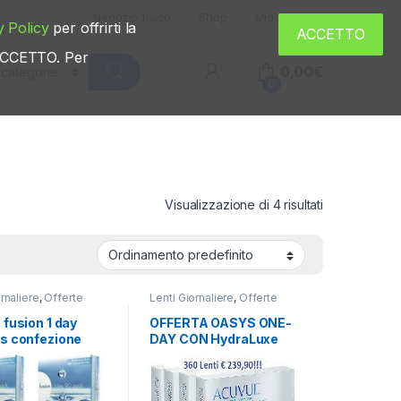
Negozio fisico
Shop
Mio account
y Policy
per offrirti la
ACCETTO
u ACCETTO. Per
0,00
€
0
Visualizzazione di 4 risultati
rnaliere
,
Offerte
Lenti Giornaliere
,
Offerte
 fusion 1 day
OFFERTA OASYS ONE-
ns confezione
DAY CON HydraLuxe
AC
360 Lenti