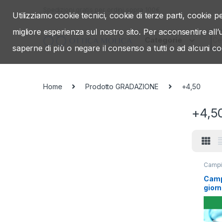
Skip to navigation
Skip to content
Spedizioni gratis per ordini sopra 100€
Utilizziamo cookie tecnici, cookie di terze parti, cookie pe
migliore esperienza sul nostro sito. Per acconsentire all
Sea
Categorie
saperne di più o negare il consenso a tutti o ad alcuni co
Home
Prodotto GRADAZIONE
+4,50
+4,5
Camp
Campi
giorn