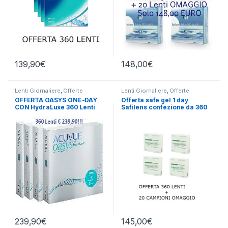
139,90
€
148,00
€
Lenti Giornaliere
,
Offerte
Lenti Giornaliere
,
Offerte
OFFERTA OASYS ONE-DAY
Offerta safe gel 1 day
CON HydraLuxe 360 Lenti
Safilens confezione da 360
LAC
239,90
€
145,00
€