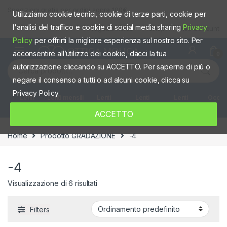
Skip to navigation
Skip to content
Spedizioni gratis per ordini sopra 100€
Utilizziamo cookie tecnici, cookie di terze parti, cookie per
l'analisi del traffico e cookie di social media sharing
Privacy
Negozio fisico
Shop
Mio account
Policy
per offrirti la migliore esperienza sul nostro sito. Per
acconsentire all’utilizzo dei cookie, dacci la tua
0
Cerca:
autorizzazione cliccando su ACCETTO. Per saperne di più o
negare il consenso a tutti o ad alcuni cookie, clicca su
Privacy Policy.
Lenti
Lenti mensili
Lenti
Lenti
Lenti
Occhia
giornaliere
quindicinali
Settimanali
colorate
ACCETTO
Home
Prodotto GRADAZIONE
-4
-4
Visualizzazione di 6 risultati
Filters