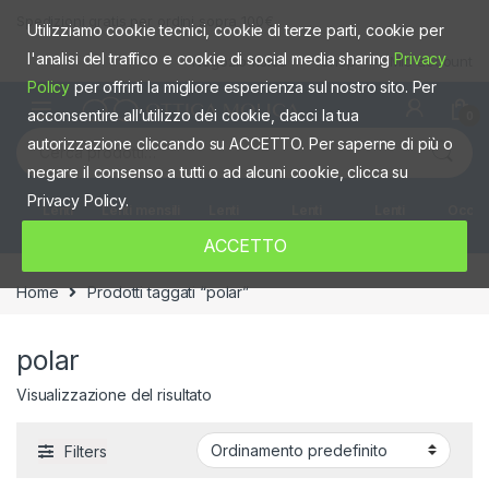
Skip to navigation
Skip to content
Spedizioni gratis per ordini sopra 100€
Utilizziamo cookie tecnici, cookie di terze parti, cookie per
l'analisi del traffico e cookie di social media sharing
Privacy
Negozio fisico
Shop
Mio account
Policy
per offrirti la migliore esperienza sul nostro sito. Per
acconsentire all’utilizzo dei cookie, dacci la tua
0
Cerca:
autorizzazione cliccando su ACCETTO. Per saperne di più o
negare il consenso a tutti o ad alcuni cookie, clicca su
Privacy Policy.
Lenti
Lenti mensili
Lenti
Lenti
Lenti
Occhia
giornaliere
quindicinali
Settimanali
colorate
ACCETTO
Home
Prodotti taggati “polar”
polar
Visualizzazione del risultato
Filters