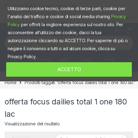
Skip to navigation
Skip to content
Spedizioni gratis per ordini sopra 100€
Utilizziamo cookie tecnici, cookie di terze parti, cookie per
l'analisi del traffico e cookie di social media sharing
Privacy
Negozio fisico
Shop
Mio account
Policy
per offrirti la migliore esperienza sul nostro sito. Per
acconsentire all’utilizzo dei cookie, dacci la tua
0
Cerca:
autorizzazione cliccando su ACCETTO. Per saperne di più o
negare il consenso a tutti o ad alcuni cookie, clicca su
Privacy Policy.
Lenti
Lenti mensili
Lenti
Lenti
Lenti
Occhia
giornaliere
quindicinali
Settimanali
colorate
ACCETTO
Home
Prodotti taggati “offerta focus dailies total 1 one 180 lac”
offerta focus dailies total 1 one 180
lac
Visualizzazione del risultato