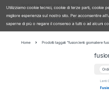
Skip to navigation
Skip to content
Spedizioni gratis per ordini sopra 100€
Utilizziamo cookie tecnici, cookie di terze parti, cookie pe
migliore esperienza sul nostro sito. Per acconsentire all
Sea
Categorie
saperne di più o negare il consenso a tutti o ad alcuni co
Home
Prodotti taggati “fusion.lenti giornaliere fus
fusio
Lenti 
Fusio