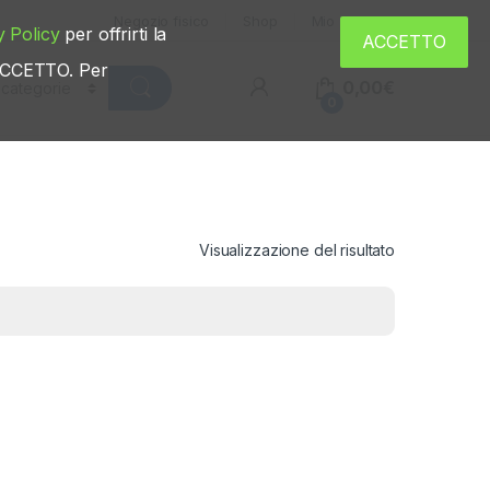
Negozio fisico
Shop
Mio account
y Policy
per offrirti la
ACCETTO
u ACCETTO. Per
0,00
€
0
Visualizzazione del risultato