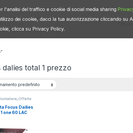
r l'analisi del traffico e cookie di social media sharing
Privac
’utilizzo dei cookie, dacci la tua autorizzazione cliccando s
rch for:
okie, clicca su Privacy Policy.
o”
 dalies total 1 prezzo
Giornaliere
,
Offerte
ta Focus Dailies
 1 one 60 LAC