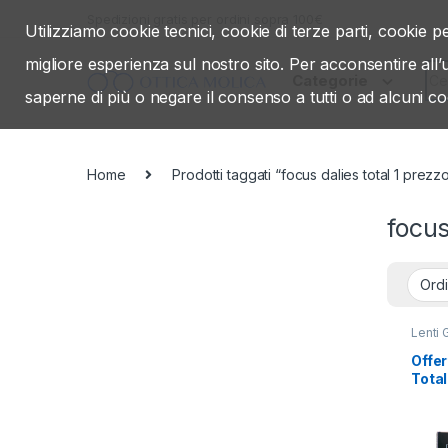
Skip to navigation
Skip to content
Spedizioni gratis per ordini sopra 100€
Utilizziamo cookie tecnici, cookie di terze parti, cookie pe
migliore esperienza sul nostro sito. Per acconsentire all
Sea
Categorie
saperne di più o negare il consenso a tutti o ad alcuni co
Home
Prodotti taggati “focus dalies total 1 prezz
focus
Lenti 
Offer
Total