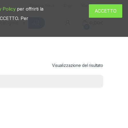
Negozio fisico
Shop
Mio account
y Policy
per offrirti la
ACCETTO
u ACCETTO. Per
0,00
€
0
Visualizzazione del risultato