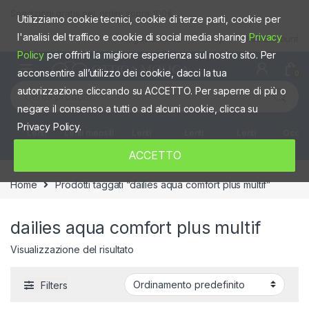
Skip to navigation
Skip to content
Spedizioni gratis per ordini sopra 100€
Utilizziamo cookie tecnici, cookie di terze parti, cookie per
l'analisi del traffico e cookie di social media sharing
Privacy
Negozio fisico
Shop
Mio account
Policy
per offrirti la migliore esperienza sul nostro sito. Per
acconsentire all’utilizzo dei cookie, dacci la tua
0
Cerca:
autorizzazione cliccando su ACCETTO. Per saperne di più o
negare il consenso a tutti o ad alcuni cookie, clicca su
Privacy Policy.
Lenti
Lenti mensili
Lenti
Lenti
Lenti
Occhia
giornaliere
quindicinali
Settimanali
colorate
ACCETTO
Home
Prodotti taggati “dailies aqua comfort plus multif”
dailies aqua comfort plus multif
Visualizzazione del risultato
Filters