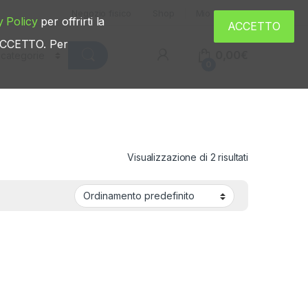
Negozio fisico
Shop
Mio account
y Policy
per offrirti la
ACCETTO
u ACCETTO. Per
0,00
€
0
Visualizzazione di 2 risultati