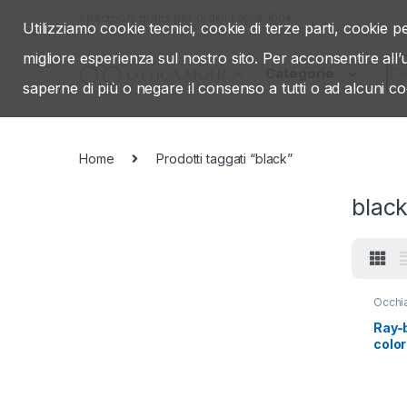
Skip to navigation
Skip to content
Spedizioni gratis per ordini sopra 100€
Utilizziamo cookie tecnici, cookie di terze parti, cookie pe
migliore esperienza sul nostro sito. Per acconsentire all
Sea
Categorie
saperne di più o negare il consenso a tutti o ad alcuni co
Home
Prodotti taggati “black”
blac
Occhia
Rayba
Ray-
color
gree