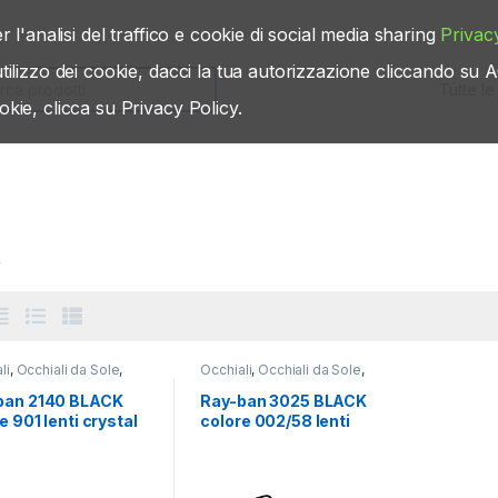
r l'analisi del traffico e cookie di social media sharing
Privac
’utilizzo dei cookie, dacci la tua autorizzazione cliccando s
rch for:
okie, clicca su Privacy Policy.
k
li
,
Occhiali da Sole
,
Occhiali
,
Occhiali da Sole
,
n
Rayban
ban 2140 BLACK
Ray-ban 3025 BLACK
e 901 lenti crystal
colore 002/58 lenti
n
crystal green polarized