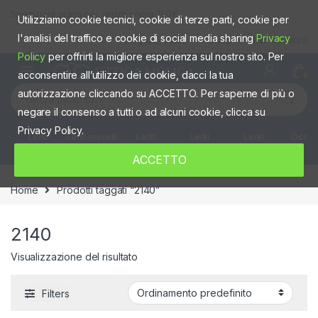
Skip to navigation
Skip to content
Spedizioni gratis per ordini sopra 100€
Utilizziamo cookie tecnici, cookie di terze parti, cookie per
l'analisi del traffico e cookie di social media sharing
Privacy
Negozio fisico
Shop
Mio account
Policy
per offrirti la migliore esperienza sul nostro sito. Per
acconsentire all’utilizzo dei cookie, dacci la tua
0
Cerca:
autorizzazione cliccando su ACCETTO. Per saperne di più o
negare il consenso a tutti o ad alcuni cookie, clicca su
Privacy Policy.
Lenti
Lenti mensili
Lenti
Lenti
Lenti
Occhia
giornaliere
quindicinali
Settimanali
colorate
ACCETTO
Home
Prodotti taggati “2140”
2140
Visualizzazione del risultato
Filters