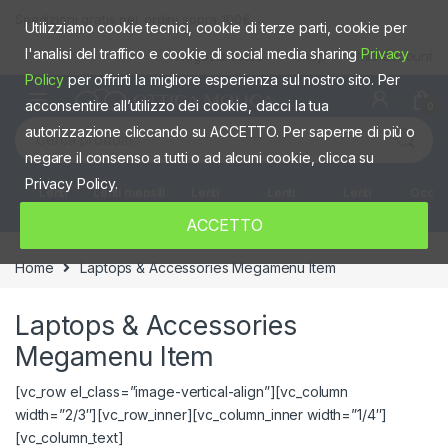
Skip to navigation
Skip to content
Spedizioni gratis per ordini sopra 100€
Utilizziamo cookie tecnici, cookie di terze parti, cookie per
l'analisi del traffico e cookie di social media sharing
Privacy
Negozio fisico
Shop
Mio account
Policy
per offrirti la migliore esperienza sul nostro sito. Per
acconsentire all’utilizzo dei cookie, dacci la tua
0
Cerca:
autorizzazione cliccando su ACCETTO. Per saperne di più o
negare il consenso a tutti o ad alcuni cookie, clicca su
Privacy Policy.
Lenti
Lenti mensili
Lenti
Lenti
Lenti
Occhia
giornaliere
quindicinali
Settimanali
colorate
ACCETTO
Home
Laptops & Accessories Megamenu Item
Laptops & Accessories
Megamenu Item
[vc_row el_class=”image-vertical-align”][vc_column
width=”2/3″][vc_row_inner][vc_column_inner width=”1/4″]
[vc_column_text]