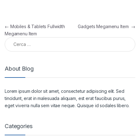
Navigazione articoli
←
Mobiles & Tablets Fullwidth
Gadgets Megamenu Item
→
Megamenu Item
Ricerca per:
About Blog
Lorem ipsum dolor sit amet, consectetur adipiscing elit. Sed
tincidunt, erat in malesuada aliquam, est erat faucibus purus,
eget viverra nulla sem vitae neque. Quisque id sodales libero.
Categories