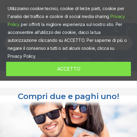
Spedizioni gratis per ordini sopra 100€
Utilizziamo cookie tecnici, cookie di terze parti, cookie per
l'analisi del traffico e cookie di social media sharing
Privacy
Negozio fisico
Shop
Mio account
Policy
per offrirti la migliore esperienza sul nostro sito. Per
acconsentire all’utilizzo dei cookie, dacci la tua
0
autorizzazione cliccando su ACCETTO. Per saperne di più o
negare il consenso a tutti o ad alcuni cookie, clicca su
Privacy Policy.
Lenti
Lenti mensili
Lenti
Lenti
Lenti
Occhia
giornaliere
quindicinali
Settimanali
colorate
ACCETTO
Compri due e paghi uno!