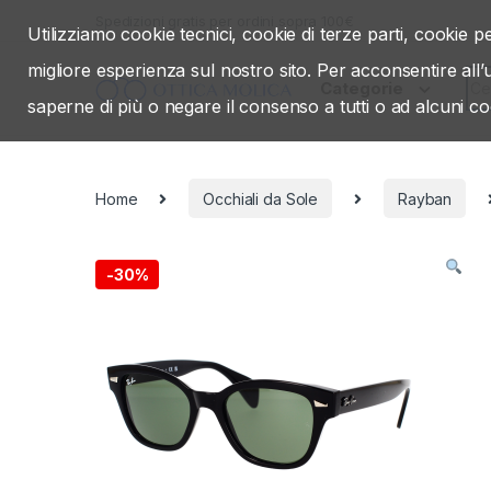
Skip to navigation
Skip to content
Spedizioni gratis per ordini sopra 100€
Utilizziamo cookie tecnici, cookie di terze parti, cookie pe
migliore esperienza sul nostro sito. Per acconsentire all
Sea
Categorie
saperne di più o negare il consenso a tutti o ad alcuni co
Home
Occhiali da Sole
Rayban
-
30%