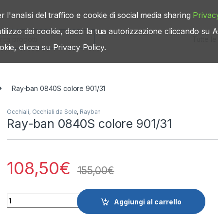
r l'analisi del traffico e cookie di social media sharing
Privac
’utilizzo dei cookie, dacci la tua autorizzazione cliccando s
rch for:
okie, clicca su Privacy Policy.
Ray-ban 0840S colore 901/31
Occhiali
,
Occhiali da Sole
,
Rayban
Ray-ban 0840S colore 901/31
108,50
€
155,00
€
Quantity
Aggiungi al carrello