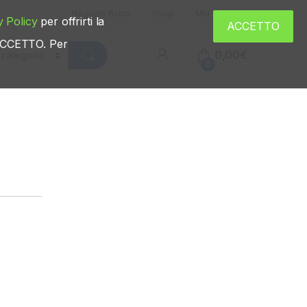
Negozio fisico
Shop
Mio account
y Policy
per offrirti la
ACCETTO
u ACCETTO. Per
0,00
€
0