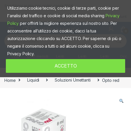
Skip to navigation
Skip to content
Spedizioni gratis per ordini sopra 100€
Utilizziamo cookie tecnici, cookie di terze parti, cookie per
l'analisi del traffico e cookie di social media sharing
Privacy
Negozio fisico
Shop
Mio account
Policy
per offrirti la migliore esperienza sul nostro sito. Per
acconsentire all’utilizzo dei cookie, dacci la tua
0
Cerca:
autorizzazione cliccando su ACCETTO. Per saperne di più o
negare il consenso a tutti o ad alcuni cookie, clicca su
Privacy Policy.
Lenti
Lenti mensili
Lenti
Lenti
Lenti
Occhia
giornaliere
quindicinali
Settimanali
colorate
ACCETTO
Home
Liquidi
Soluzioni Umettanti
Opto red