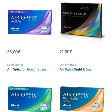
35,00
€
21,90
€
Lenti Mensili
Lenti Mensili
Air Optix for Astigmatism
Air Optix Night & Day