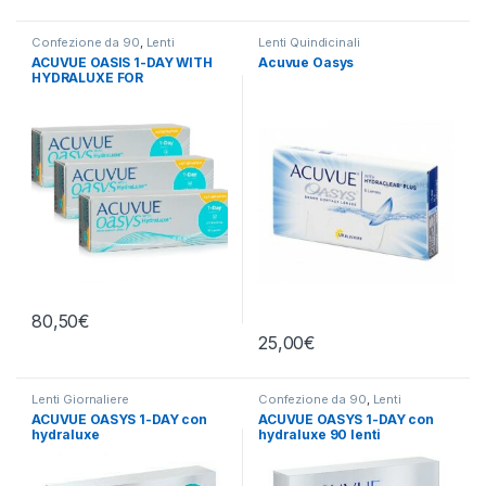
Confezione da 90
,
Lenti
Lenti Quindicinali
Giornaliere
ACUVUE OASIS 1-DAY WITH
Acuvue Oasys
HYDRALUXE FOR
ASTIGMATISM CONFEZIONE
90 LAC
80,50
€
25,00
€
Lenti Giornaliere
Confezione da 90
,
Lenti
Giornaliere
ACUVUE OASYS 1-DAY con
ACUVUE OASYS 1-DAY con
hydraluxe
hydraluxe 90 lenti