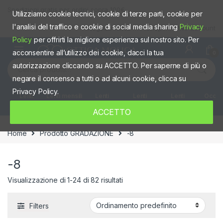
Skip to navigation
Skip to content
Spedizioni gratis per ordini sopra 100€
Utilizziamo cookie tecnici, cookie di terze parti, cookie per
l'analisi del traffico e cookie di social media sharing
Privacy
Negozio fisico
Shop
Mio account
Policy
per offrirti la migliore esperienza sul nostro sito. Per
acconsentire all’utilizzo dei cookie, dacci la tua
0
Cerca:
autorizzazione cliccando su ACCETTO. Per saperne di più o
negare il consenso a tutti o ad alcuni cookie, clicca su
Privacy Policy.
Lenti
Lenti mensili
Lenti
Lenti
Lenti
Occhia
giornaliere
quindicinali
Settimanali
colorate
ACCETTO
Home
Prodotto GRADAZIONE
-8
-8
Visualizzazione di 1-24 di 82 risultati
Filters