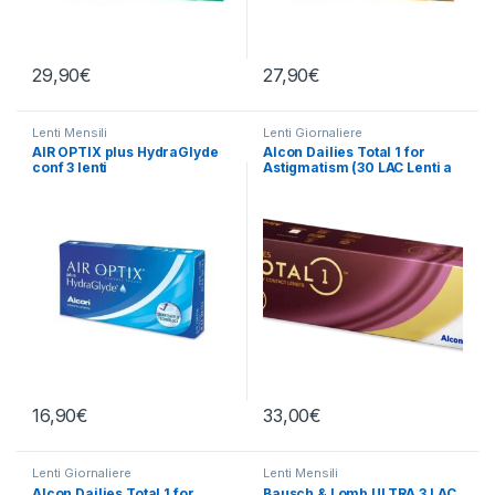
29,90
€
27,90
€
Lenti Mensili
Lenti Giornaliere
AIR OPTIX plus HydraGlyde
Alcon Dailies Total 1 for
conf 3 lenti
Astigmatism (30 LAC Lenti a
contatto)
16,90
€
33,00
€
Lenti Giornaliere
Lenti Mensili
Alcon Dailies Total 1 for
Bausch & Lomb ULTRA 3 LAC