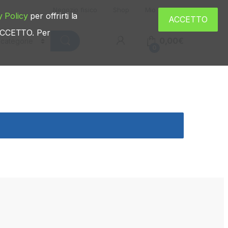
Negozio fisico
Shop
Mio account
y Policy
per offrirti la
ACCETTO
u ACCETTO. Per
0,00
€
0