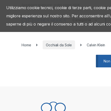
Skip to navigation
Skip to content
Spedizioni gratis per ordini sopra 100€
Utilizziamo cookie tecnici, cookie di terze parti, cookie pe
migliore esperienza sul nostro sito. Per acconsentire all
Sea
Categorie
saperne di più o negare il consenso a tutti o ad alcuni co
Home
Occhiali da Sole
Calvin Klein
Non 