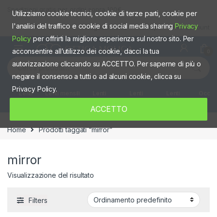
Skip to navigation
Skip to content
Spedizioni gratis per ordini sopra 100€
Utilizziamo cookie tecnici, cookie di terze parti, cookie per
l'analisi del traffico e cookie di social media sharing
Privacy
Negozio fisico
Shop
Mio account
Policy
per offrirti la migliore esperienza sul nostro sito. Per
acconsentire all’utilizzo dei cookie, dacci la tua
0
Cerca:
autorizzazione cliccando su ACCETTO. Per saperne di più o
negare il consenso a tutti o ad alcuni cookie, clicca su
Privacy Policy.
Lenti
Lenti mensili
Lenti
Lenti
Lenti
Occhia
giornaliere
quindicinali
Settimanali
colorate
ACCETTO
Home
Prodotti taggati “mirror”
mirror
Visualizzazione del risultato
Filters