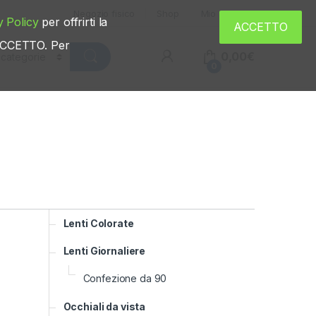
Negozio fisico
Shop
Mio account
y Policy
per offrirti la
ACCETTO
u ACCETTO. Per
0,00
€
0
Lenti Colorate
Lenti Giornaliere
Confezione da 90
Occhiali da vista