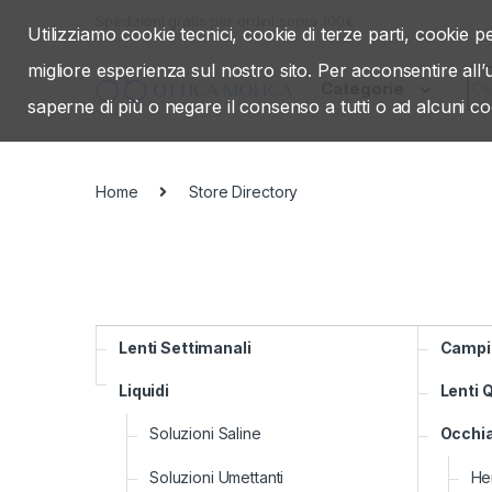
Skip to navigation
Skip to content
Spedizioni gratis per ordini sopra 100€
Utilizziamo cookie tecnici, cookie di terze parti, cookie pe
migliore esperienza sul nostro sito. Per acconsentire all
Sea
Categorie
saperne di più o negare il consenso a tutti o ad alcuni co
Home
Store Directory
Lenti Settimanali
Campi
Liquidi
Lenti Q
Soluzioni Saline
Occhia
Soluzioni Umettanti
Hen