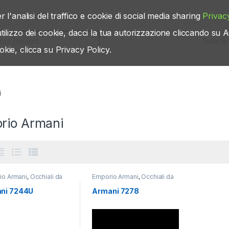
r l'analisi del traffico e cookie di social media sharing
Privac
’utilizzo dei cookie, dacci la tua autorizzazione cliccando s
rch for:
okie, clicca su Privacy Policy.
i
rio Armani
io Armani
,
Occhiali da
Emporio Armani
,
Occhiali da
Offerte
vista
,
Offerte
ni 7244U
Armani 7278