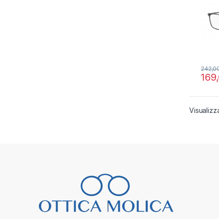
242,0
169
Visualizza