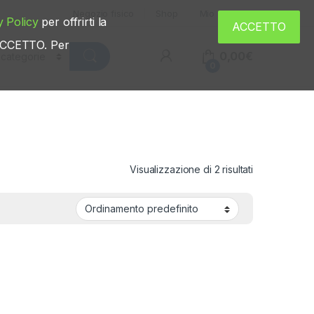
Negozio fisico
Shop
Mio account
y Policy
per offrirti la
ACCETTO
u ACCETTO. Per
0,00
€
0
Visualizzazione di 2 risultati