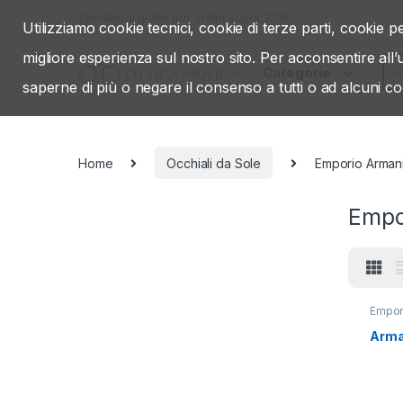
Skip to navigation
Skip to content
Spedizioni gratis per ordini sopra 100€
Utilizziamo cookie tecnici, cookie di terze parti, cookie pe
migliore esperienza sul nostro sito. Per acconsentire all
Sea
Categorie
saperne di più o negare il consenso a tutti o ad alcuni co
Home
Occhiali da Sole
Emporio Arman
Empo
Empor
vista
,
Arma