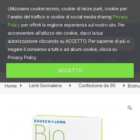
Skip to navigation
Skip to content
Spedizioni gratis per ordini sopra 100€
Utilizziamo cookie tecnici, cookie di terze parti, cookie per
l'analisi del traffico e cookie di social media sharing
Privacy
Negozio fisico
Shop
Mio account
Policy
per offrirti la migliore esperienza sul nostro sito. Per
acconsentire all’utilizzo dei cookie, dacci la tua
0
Cerca:
autorizzazione cliccando su ACCETTO. Per saperne di più o
negare il consenso a tutti o ad alcuni cookie, clicca su
Privacy Policy.
Lenti
Lenti mensili
Lenti
Lenti
Lenti
Occhia
giornaliere
quindicinali
Settimanali
colorate
ACCETTO
Home
Lenti Giornaliere
Confezione da 90
Biotr