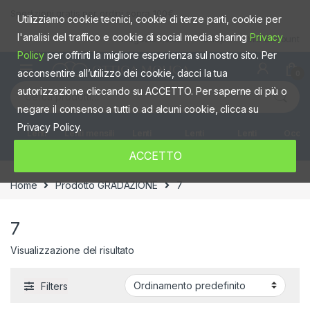
Skip to navigation
Skip to content
Spedizioni gratis per ordini sopra 100€
Utilizziamo cookie tecnici, cookie di terze parti, cookie per
l'analisi del traffico e cookie di social media sharing
Privacy
Negozio fisico
Shop
Mio account
Policy
per offrirti la migliore esperienza sul nostro sito. Per
acconsentire all’utilizzo dei cookie, dacci la tua
0
Cerca:
autorizzazione cliccando su ACCETTO. Per saperne di più o
negare il consenso a tutti o ad alcuni cookie, clicca su
Privacy Policy.
Lenti
Lenti mensili
Lenti
Lenti
Lenti
Occhia
giornaliere
quindicinali
Settimanali
colorate
ACCETTO
Home
Prodotto GRADAZIONE
7
7
Visualizzazione del risultato
Filters