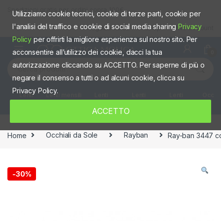
Skip to navigation
Skip to content
Spedizioni gratis per ordini sopra 100€
Utilizziamo cookie tecnici, cookie di terze parti, cookie per
l'analisi del traffico e cookie di social media sharing
Privacy
Negozio fisico
Shop
Mio account
Policy
per offrirti la migliore esperienza sul nostro sito. Per
acconsentire all’utilizzo dei cookie, dacci la tua
0
Cerca:
autorizzazione cliccando su ACCETTO. Per saperne di più o
negare il consenso a tutti o ad alcuni cookie, clicca su
Privacy Policy.
Lenti
Lenti mensili
Lenti
Lenti
Lenti
Occhia
giornaliere
quindicinali
Settimanali
colorate
ACCETTO
Home
Occhiali da Sole
Rayban
Ray-ban 3447 co
-
30%